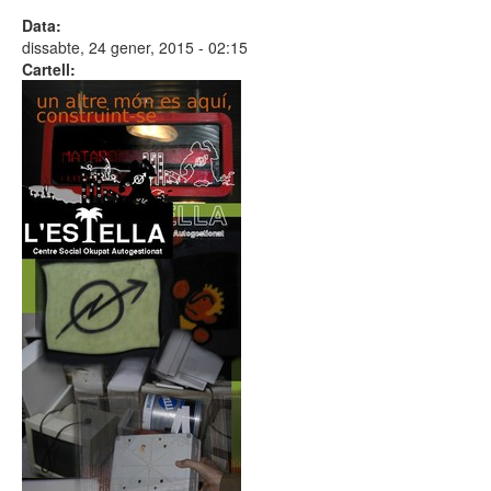
Data:
Fotos
dissabte, 24 gener, 2015 - 02:15
Cartell:
Recull de Premsa
Vídeos
Mapa Especulatiu
Web Antiga