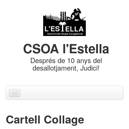
Skip to content
Skip to navigation
CSOA l'Estella
Després de 10 anys del
desallotjament, Judici!
Escrits
Cartell Collage
Documents
Cartells